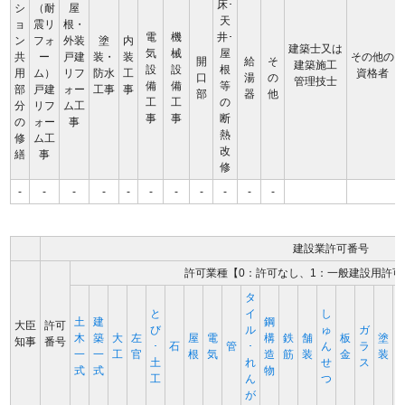
床･
シ
（耐
屋
天
ョ
震リ
根・
電
機
井･
ン
フォ
外装
塗
内
建築士又は
気
械
屋
共
ー
戸建
装・
装
その他の
開
給
そ
建築施工
設
設
根
用
ム）
リフ
防水
工
資格者
口
湯
の
管理技士
備
備
等
部
戸建
ォー
工事
事
部
器
他
工
工
の
分
リフ
ム工
事
事
断
の
ォー
事
熱
修
ム工
改
繕
事
修
-
-
-
-
-
-
-
-
-
-
-
建設業許可番号
許可業種【0：許可なし、1：一般建設用許可
タ
と
イ
し
土
建
鋼
大臣
許可
び
ル
ゅ
ガ
木
築
大
左
屋
電
構
鉄
舗
板
塗
知事
番号
･
石
管
･
ん
ラ
一
一
工
官
根
気
造
筋
装
金
装
土
れ
せ
ス
式
式
物
工
ん
つ
が