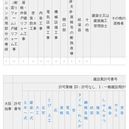
床･
シ
（耐
屋
天
ョ
震リ
根・
電
機
井･
ン
フォ
外装
塗
内
建築士又は
気
械
屋
共
ー
戸建
装・
装
その他の
開
給
そ
建築施工
設
設
根
用
ム）
リフ
防水
工
資格者
口
湯
の
管理技士
備
備
等
部
戸建
ォー
工事
事
部
器
他
工
工
の
分
リフ
ム工
事
事
断
の
ォー
事
熱
修
ム工
改
繕
事
修
-
-
-
-
-
-
-
-
-
-
-
建設業許可番号
許可業種【0：許可なし、1：一般建設用許可
タ
と
イ
し
土
建
鋼
大臣
許可
び
ル
ゅ
ガ
木
築
大
左
屋
電
構
鉄
舗
板
塗
知事
番号
･
石
管
･
ん
ラ
一
一
工
官
根
気
造
筋
装
金
装
土
れ
せ
ス
式
式
物
工
ん
つ
が