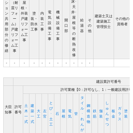
床･
シ
（耐
屋
天
ョ
震リ
根・
電
機
井･
ン
フォ
外装
塗
内
建築士又は
気
械
屋
共
ー
戸建
装・
装
その他の
開
給
そ
建築施工
設
設
根
用
ム）
リフ
防水
工
資格者
口
湯
の
管理技士
備
備
等
部
戸建
ォー
工事
事
部
器
他
工
工
の
分
リフ
ム工
事
事
断
の
ォー
事
熱
修
ム工
改
繕
事
修
-
-
-
-
-
-
-
-
-
-
-
建設業許可番号
許可業種【0：許可なし、1：一般建設用許可
タ
と
イ
し
土
建
鋼
大臣
許可
び
ル
ゅ
ガ
木
築
大
左
屋
電
構
鉄
舗
板
塗
知事
番号
･
石
管
･
ん
ラ
一
一
工
官
根
気
造
筋
装
金
装
土
れ
せ
ス
式
式
物
工
ん
つ
が