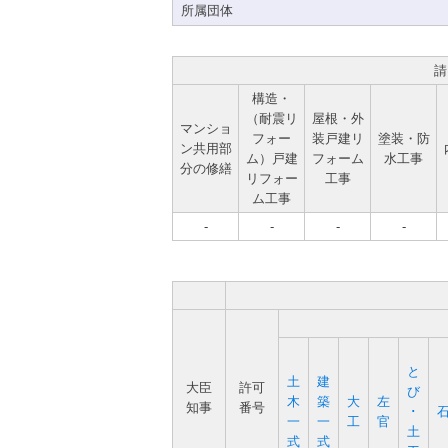
所属団体
請
構造・
（耐震リ
屋根・外
マンショ
フォー
装戸建リ
塗装・防
ン共用部
ム）戸建
フォーム
水工事
分の修繕
リフォー
工事
ム工事
-
-
-
-
と
土
建
大臣
許可
び
木
築
大
左
知事
番号
･
一
一
工
官
土
式
式