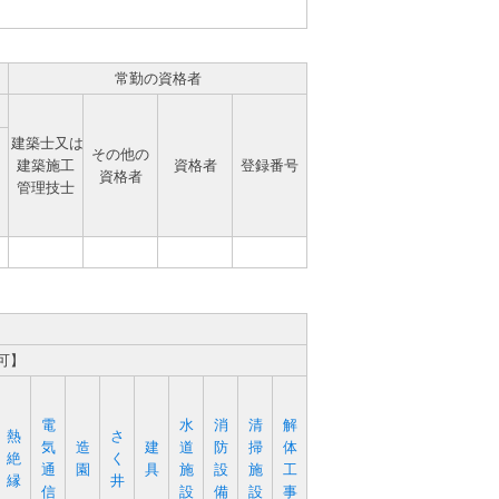
常勤の資格者
建築士又は
その他の
建築施工
資格者
登録番号
資格者
管理技士
可】
電
水
消
清
解
熱
さ
気
造
建
道
防
掃
体
絶
く
通
園
具
施
設
施
工
縁
井
信
設
備
設
事