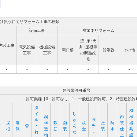
け負う住宅リフォーム工事の種類
設備工事
省エネリフォーム
壁･床･天
内装工事
電気設備
機械設備
井･屋根等
開口部
給湯器
その他
工事
工事
の断熱改
修
-
-
-
-
-
-
-
建設業許可番号
許可業種【0：許可なし、1：一般建設用許可、2：特定建設許
タ
機
イ
し
鋼
内
械
ル
ゅ
ガ
屋
電
構
鉄
舗
板
塗
防
装
器
石
管
･
ん
ラ
根
気
造
筋
装
金
装
水
仕
具
れ
せ
ス
物
上
設