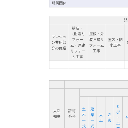
所属団体
請
構造・
（耐震リ
屋根・外
マンショ
フォー
装戸建リ
塗装・防
ン共用部
ム）戸建
フォーム
水工事
分の修繕
リフォー
工事
ム工事
-
-
-
-
と
土
建
大臣
許可
び
木
築
大
左
知事
番号
･
一
一
工
官
土
式
式