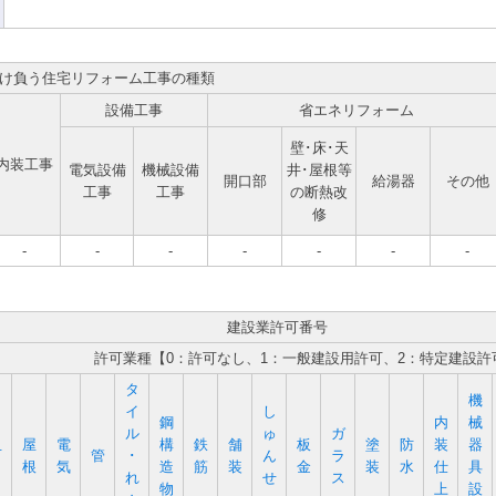
け負う住宅リフォーム工事の種類
設備工事
省エネリフォーム
壁･床･天
内装工事
電気設備
機械設備
井･屋根等
開口部
給湯器
その他
工事
工事
の断熱改
修
-
-
-
-
-
-
-
建設業許可番号
許可業種【0：許可なし、1：一般建設用許可、2：特定建設許
タ
機
イ
し
鋼
内
械
ル
ゅ
ガ
屋
電
構
鉄
舗
板
塗
防
装
器
石
管
･
ん
ラ
根
気
造
筋
装
金
装
水
仕
具
れ
せ
ス
物
上
設