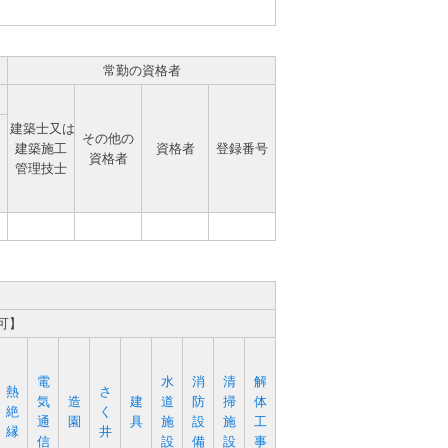
常勤の資格者
建築士又は
その他の
建築施工
資格者
登録番号
資格者
管理技士
可】
電
水
消
清
解
熱
さ
気
造
建
道
防
掃
体
絶
く
通
園
具
施
設
施
工
縁
井
信
設
備
設
事