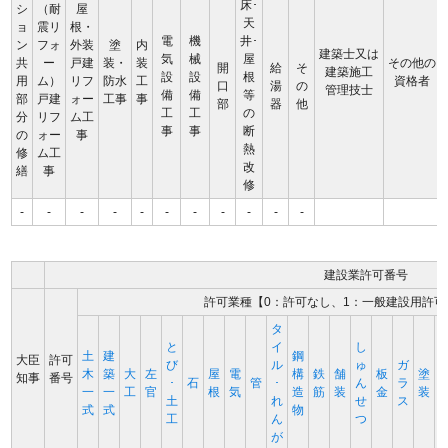
床･
シ
（耐
屋
天
ョ
震リ
根・
電
機
井･
ン
フォ
外装
塗
内
建築士又は
気
械
屋
共
ー
戸建
装・
装
その他の
開
給
そ
建築施工
設
設
根
用
ム）
リフ
防水
工
資格者
口
湯
の
管理技士
備
備
等
部
戸建
ォー
工事
事
部
器
他
工
工
の
分
リフ
ム工
事
事
断
の
ォー
事
熱
修
ム工
改
繕
事
修
-
-
-
-
-
-
-
-
-
-
-
建設業許可番号
許可業種【0：許可なし、1：一般建設用許可
タ
と
イ
し
土
建
鋼
大臣
許可
び
ル
ゅ
ガ
木
築
大
左
屋
電
構
鉄
舗
板
塗
知事
番号
･
石
管
･
ん
ラ
一
一
工
官
根
気
造
筋
装
金
装
土
れ
せ
ス
式
式
物
工
ん
つ
が