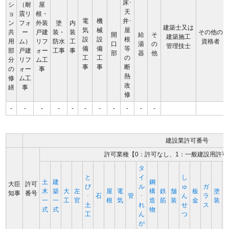
床･
シ
（耐
屋
天
ョ
震リ
根・
電
機
井･
ン
フォ
外装
塗
内
建築士又は
気
械
屋
共
ー
戸建
装・
装
その他の
開
給
そ
建築施工
設
設
根
用
ム）
リフ
防水
工
資格者
口
湯
の
管理技士
備
備
等
部
戸建
ォー
工事
事
部
器
他
工
工
の
分
リフ
ム工
事
事
断
の
ォー
事
熱
修
ム工
改
繕
事
修
-
-
-
-
-
-
-
-
-
-
-
建設業許可番号
許可業種【0：許可なし、1：一般建設用許可
タ
と
イ
し
土
建
鋼
大臣
許可
び
ル
ゅ
ガ
木
築
大
左
屋
電
構
鉄
舗
板
塗
知事
番号
･
石
管
･
ん
ラ
一
一
工
官
根
気
造
筋
装
金
装
土
れ
せ
ス
式
式
物
工
ん
つ
が