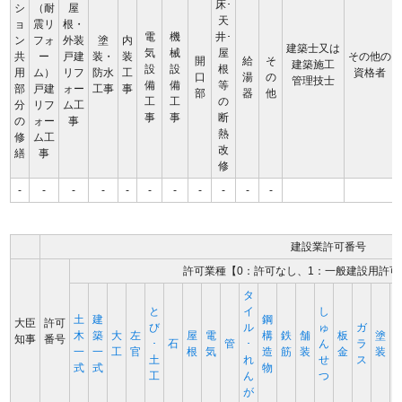
床･
シ
（耐
屋
天
ョ
震リ
根・
電
機
井･
ン
フォ
外装
塗
内
建築士又は
気
械
屋
共
ー
戸建
装・
装
その他の
開
給
そ
建築施工
設
設
根
用
ム）
リフ
防水
工
資格者
口
湯
の
管理技士
備
備
等
部
戸建
ォー
工事
事
部
器
他
工
工
の
分
リフ
ム工
事
事
断
の
ォー
事
熱
修
ム工
改
繕
事
修
-
-
-
-
-
-
-
-
-
-
-
建設業許可番号
許可業種【0：許可なし、1：一般建設用許可
タ
と
イ
し
土
建
鋼
大臣
許可
び
ル
ゅ
ガ
木
築
大
左
屋
電
構
鉄
舗
板
塗
知事
番号
･
石
管
･
ん
ラ
一
一
工
官
根
気
造
筋
装
金
装
土
れ
せ
ス
式
式
物
工
ん
つ
が