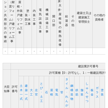
床･
シ
（耐
屋
天
ョ
震リ
根・
電
機
井･
ン
フォ
外装
塗
内
建築士又は
気
械
屋
共
ー
戸建
装・
装
その他の
開
給
そ
建築施工
設
設
根
用
ム）
リフ
防水
工
資格者
口
湯
の
管理技士
備
備
等
部
戸建
ォー
工事
事
部
器
他
工
工
の
分
リフ
ム工
事
事
断
の
ォー
事
熱
修
ム工
改
繕
事
修
-
-
-
-
-
-
-
-
-
-
-
建設業許可番号
許可業種【0：許可なし、1：一般建設用許可
タ
と
イ
し
土
建
鋼
大臣
許可
び
ル
ゅ
ガ
木
築
大
左
屋
電
構
鉄
舗
板
塗
知事
番号
･
石
管
･
ん
ラ
一
一
工
官
根
気
造
筋
装
金
装
土
れ
せ
ス
式
式
物
工
ん
つ
が