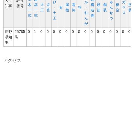
大臣
許可
び
ル
ゅ
ガ
木
築
大
左
屋
電
構
鉄
舗
板
塗
知事
番号
･
石
管
･
ん
ラ
一
一
工
官
根
気
造
筋
装
金
装
土
れ
せ
ス
式
式
物
工
ん
つ
が
長野
25785
0
1
0
0
0
0
0
0
0
0
0
0
0
0
0
0
0
県知
号
事
アクセス