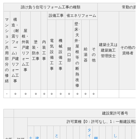
請け負う住宅リフォーム工事の種類
常勤の資
設備工事
省エネリフォーム
マ
構
壁･
ン
造・
床･
シ
（耐
屋
天
ョ
震リ
根・
電
機
井･
ン
フォ
外装
塗
内
建築士又は
気
械
屋
共
ー
戸建
装・
装
その他の
開
給
そ
建築施工
設
設
根
用
ム）
リフ
防水
工
資格者
口
湯
の
管理技士
備
備
等
部
戸建
ォー
工事
事
部
器
他
工
工
の
分
リフ
ム工
事
事
断
の
ォー
事
熱
修
ム工
改
繕
事
修
-
○
○
○
○
○
○
○
○
○
○
建設業許可番号
許可業種【0：許可なし、1：一般建設用許
タ
と
イ
し
土
建
鋼