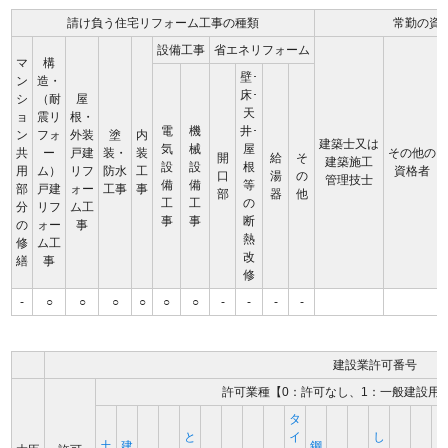
請け負う住宅リフォーム工事の種類
常勤の資
設備工事
省エネリフォーム
マ
構
壁･
ン
造・
床･
シ
（耐
屋
天
ョ
震リ
根・
電
機
井･
ン
フォ
外装
塗
内
建築士又は
気
械
屋
共
ー
戸建
装・
装
その他の
開
給
そ
建築施工
設
設
根
用
ム）
リフ
防水
工
資格者
口
湯
の
管理技士
備
備
等
部
戸建
ォー
工事
事
部
器
他
工
工
の
分
リフ
ム工
事
事
断
の
ォー
事
熱
修
ム工
改
繕
事
修
-
○
○
○
○
○
○
-
-
-
-
建設業許可番号
許可業種【0：許可なし、1：一般建設用
タ
と
イ
し
土
建
鋼