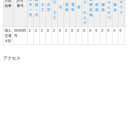
大臣
許可
び
ル
ゅ
ガ
木
築
大
左
屋
電
構
鉄
舗
板
知事
番号
･
石
管
･
ん
ラ
一
一
工
官
根
気
造
筋
装
金
土
れ
せ
ス
式
式
物
工
ん
つ
が
国土
003595
2
2
2
0
2
0
2
0
0
0
0
0
0
0
0
0
2
交通
号
大臣
アクセス