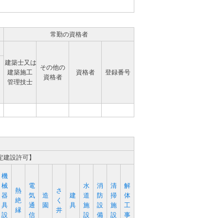
常勤の資格者
建築士又は
その他の
建築施工
資格者
登録番号
資格者
管理技士
定建設許可】
機
械
電
水
消
清
解
熱
さ
器
気
造
建
道
防
掃
体
絶
く
具
通
園
具
施
設
施
工
縁
井
設
信
設
備
設
事