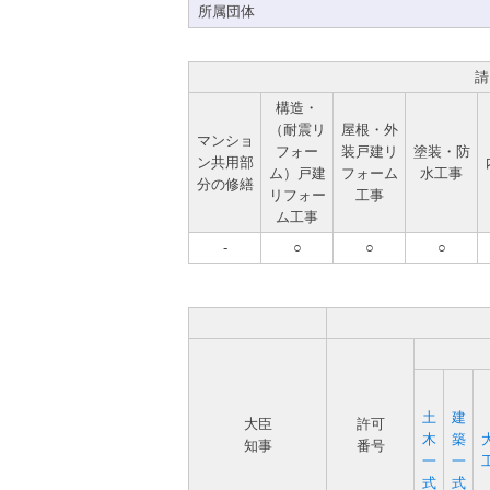
所属団体
請
構造・
（耐震リ
屋根・外
マンショ
フォー
装戸建リ
塗装・防
ン共用部
ム）戸建
フォーム
水工事
分の修繕
リフォー
工事
ム工事
-
○
○
○
土
建
大臣
許可
木
築
知事
番号
一
一
式
式