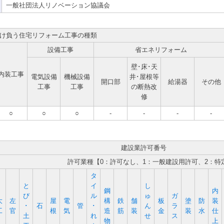
一般社団法人リノベーション協議会
け負う住宅リフォーム工事の種類
設備工事
省エネリフォーム
壁･床･天
内装工事
電気設備
機械設備
井･屋根等
開口部
給湯器
その他
工事
工事
の断熱改
修
○
○
○
-
-
-
-
建設業許可番号
許可業種【0：許可なし、1：一般建設用許可、2：特
タ
と
イ
し
鋼
内
び
ル
ゅ
ガ
大
左
屋
電
構
鉄
舗
板
塗
防
装
･
石
管
･
ん
ラ
工
官
根
気
造
筋
装
金
装
水
仕
土
れ
せ
ス
物
上