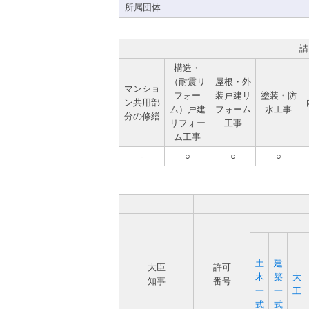
所属団体
請
構造・
（耐震リ
屋根・外
マンショ
フォー
装戸建リ
塗装・防
ン共用部
ム）戸建
フォーム
水工事
分の修繕
リフォー
工事
ム工事
-
○
○
○
土
建
大臣
許可
木
築
大
知事
番号
一
一
工
式
式