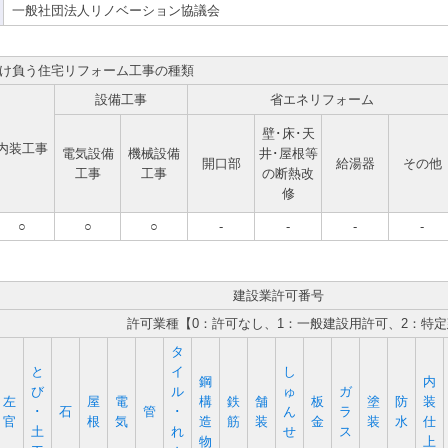
一般社団法人リノベーション協議会
け負う住宅リフォーム工事の種類
設備工事
省エネリフォーム
壁･床･天
内装工事
電気設備
機械設備
井･屋根等
開口部
給湯器
その他
工事
工事
の断熱改
修
○
○
○
-
-
-
-
建設業許可番号
許可業種【0：許可なし、1：一般建設用許可、2：特
タ
と
イ
し
鋼
内
び
ル
ゅ
ガ
左
屋
電
構
鉄
舗
板
塗
防
装
･
石
管
･
ん
ラ
官
根
気
造
筋
装
金
装
水
仕
土
れ
せ
ス
物
上