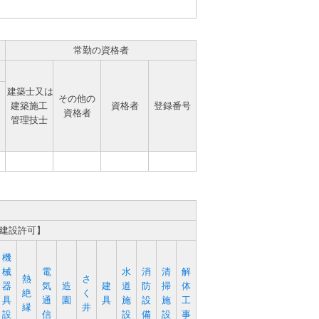
常勤の資格者
建築士又は
その他の
建築施工
資格者
登録番号
資格者
管理技士
定建設許可】
機
械
電
水
消
清
解
熱
さ
器
気
造
建
道
防
掃
体
絶
く
具
通
園
具
施
設
施
工
縁
井
設
信
設
備
設
事