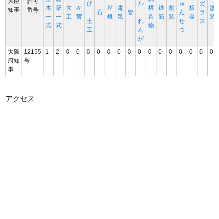
大臣
許可
び
ル
ゅ
ガ
木
築
大
左
屋
電
構
鉄
舗
板
塗
知事
番号
･
石
管
･
ん
ラ
一
一
工
官
根
気
造
筋
装
金
装
土
れ
せ
ス
式
式
物
工
ん
つ
が
大阪
12155
1
2
0
0
0
0
0
0
0
0
0
0
0
0
0
0
0
府知
号
事
アクセス