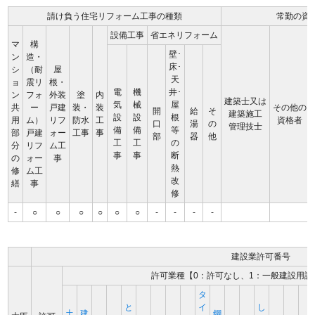
請け負う住宅リフォーム工事の種類
常勤の資
設備工事
省エネリフォーム
マ
構
壁･
ン
造・
床･
シ
（耐
屋
天
ョ
震リ
根・
電
機
井･
ン
フォ
外装
塗
内
建築士又は
気
械
屋
共
ー
戸建
装・
装
その他の
開
給
そ
建築施工
設
設
根
用
ム）
リフ
防水
工
資格者
口
湯
の
管理技士
備
備
等
部
戸建
ォー
工事
事
部
器
他
工
工
の
分
リフ
ム工
事
事
断
の
ォー
事
熱
修
ム工
改
繕
事
修
-
○
○
○
○
○
○
-
-
-
-
建設業許可番号
許可業種【0：許可なし、1：一般建設用許
タ
と
イ
し
土
建
鋼