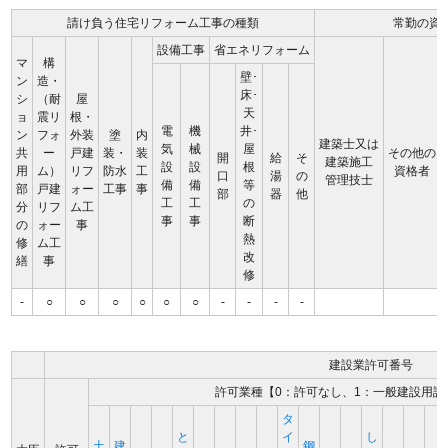
請け負う住宅リフォーム工事の種類
常勤の資
設備工事
省エネリフォーム
マ
構
壁･
ン
造・
床･
シ
（耐
屋
天
ョ
震リ
根・
電
機
井･
ン
フォ
外装
塗
内
建築士又は
気
械
屋
共
ー
戸建
装・
装
その他の
開
給
そ
建築施工
設
設
根
用
ム）
リフ
防水
工
資格者
口
湯
の
管理技士
備
備
等
部
戸建
ォー
工事
事
部
器
他
工
工
の
分
リフ
ム工
事
事
断
の
ォー
事
熱
修
ム工
改
繕
事
修
-
○
○
○
○
○
○
-
-
-
-
建設業許可番号
許可業種【0：許可なし、1：一般建設用許
タ
と
イ
し
土
建
鋼