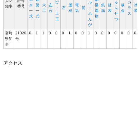
大臣
許可
び
ル
ゅ
ガ
木
築
大
左
屋
電
構
鉄
舗
板
塗
知事
番号
･
石
管
･
ん
ラ
一
一
工
官
根
気
造
筋
装
金
装
土
れ
せ
ス
式
式
物
工
ん
つ
が
宮崎
21020
0
1
1
0
0
0
1
0
0
1
0
0
0
0
0
0
0
県知
号
事
アクセス