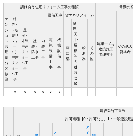
請け負う住宅リフォーム工事の種類
常勤の資
設備工事
省エネリフォーム
マ
構
壁･
ン
造・
床･
シ
（耐
屋
天
ョ
震リ
根・
電
機
井･
ン
フォ
外装
塗
内
建築士又は
気
械
屋
共
ー
戸建
装・
装
その他の
開
給
そ
建築施工
設
設
根
用
ム）
リフ
防水
工
資格者
口
湯
の
管理技士
備
備
等
部
戸建
ォー
工事
事
部
器
他
工
工
の
分
リフ
ム工
事
事
断
の
ォー
事
熱
修
ム工
改
繕
事
修
-
○
○
○
○
○
○
-
-
-
-
建設業許可番号
許可業種【0：許可なし、1：一般建設用許
タ
と
イ
し
土
建
鋼