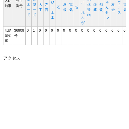
大臣
許可
び
ル
ゅ
ガ
木
築
大
左
屋
電
構
鉄
舗
板
塗
知事
番号
･
石
管
･
ん
ラ
一
一
工
官
根
気
造
筋
装
金
装
土
れ
せ
ス
式
式
物
工
ん
つ
が
広島
36909
0
1
0
0
0
0
0
0
0
0
0
0
0
0
0
0
0
県知
号
事
アクセス