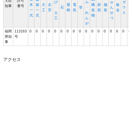
大臣
許可
び
ル
ゅ
ガ
木
築
大
左
屋
電
構
鉄
舗
板
知事
番号
･
石
管
･
ん
ラ
一
一
工
官
根
気
造
筋
装
金
土
れ
せ
ス
式
式
物
工
ん
つ
が
福岡
113163
0
0
0
0
0
0
0
0
0
0
0
0
0
0
0
0
0
県知
号
事
アクセス