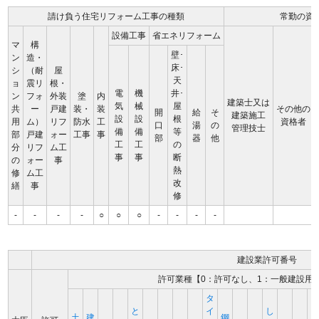
請け負う住宅リフォーム工事の種類
常勤の資
設備工事
省エネリフォーム
マ
構
壁･
ン
造・
床･
シ
（耐
屋
天
ョ
震リ
根・
電
機
井･
ン
フォ
外装
塗
内
建築士又は
気
械
屋
共
ー
戸建
装・
装
その他の
開
給
そ
建築施工
設
設
根
用
ム）
リフ
防水
工
資格者
口
湯
の
管理技士
備
備
等
部
戸建
ォー
工事
事
部
器
他
工
工
の
分
リフ
ム工
事
事
断
の
ォー
事
熱
修
ム工
改
繕
事
修
-
-
-
-
○
○
○
-
-
-
-
建設業許可番号
許可業種【0：許可なし、1：一般建設用
タ
と
イ
し
土
建
鋼