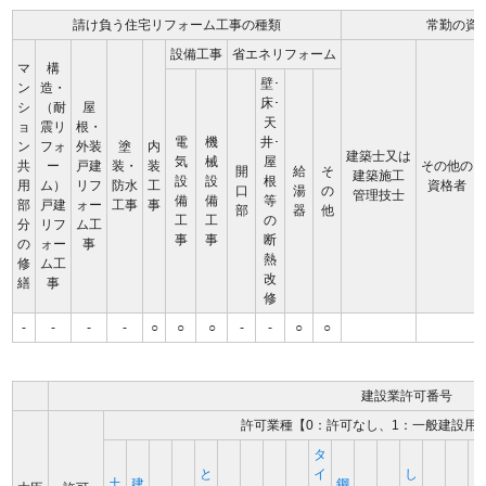
請け負う住宅リフォーム工事の種類
常勤の資
設備工事
省エネリフォーム
マ
構
壁･
ン
造・
床･
シ
（耐
屋
天
ョ
震リ
根・
電
機
井･
ン
フォ
外装
塗
内
建築士又は
気
械
屋
共
ー
戸建
装・
装
その他の
開
給
そ
建築施工
設
設
根
用
ム）
リフ
防水
工
資格者
口
湯
の
管理技士
備
備
等
部
戸建
ォー
工事
事
部
器
他
工
工
の
分
リフ
ム工
事
事
断
の
ォー
事
熱
修
ム工
改
繕
事
修
-
-
-
-
○
○
○
-
-
○
○
建設業許可番号
許可業種【0：許可なし、1：一般建設用
タ
と
イ
し
土
建
鋼