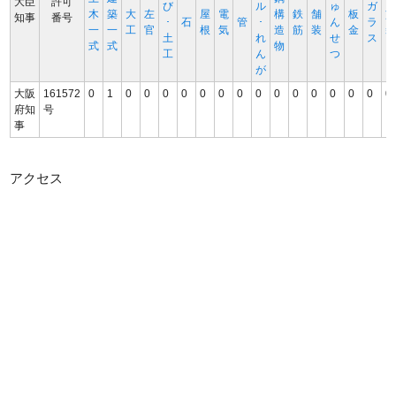
大臣
許可
び
ル
ゅ
ガ
木
築
大
左
屋
電
構
鉄
舗
板
知事
番号
･
石
管
･
ん
ラ
一
一
工
官
根
気
造
筋
装
金
土
れ
せ
ス
式
式
物
工
ん
つ
が
大阪
161572
0
1
0
0
0
0
0
0
0
0
0
0
0
0
0
0
0
府知
号
事
アクセス