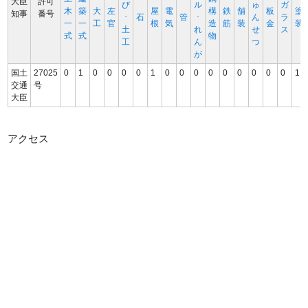
大臣
許可
び
ル
ゅ
ガ
木
築
大
左
屋
電
構
鉄
舗
板
塗
知事
番号
･
石
管
･
ん
ラ
一
一
工
官
根
気
造
筋
装
金
装
土
れ
せ
ス
式
式
物
工
ん
つ
が
国土
27025
0
1
0
0
0
0
1
0
0
0
0
0
0
0
0
0
1
交通
号
大臣
アクセス