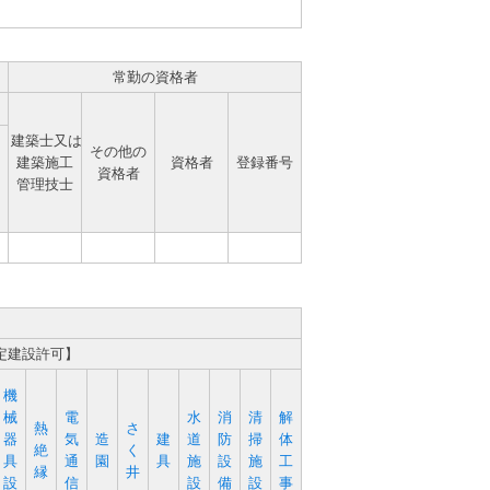
常勤の資格者
建築士又は
その他の
建築施工
資格者
登録番号
資格者
管理技士
定建設許可】
機
械
電
水
消
清
解
熱
さ
器
気
造
建
道
防
掃
体
絶
く
具
通
園
具
施
設
施
工
縁
井
設
信
設
備
設
事