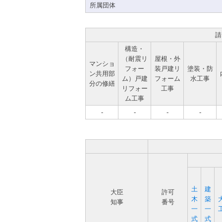
所属団体
請
構造・
（耐震リ
屋根・外
マンショ
フォー
装戸建リ
塗装・防
ン共用部
ム）戸建
フォーム
水工事
分の修繕
リフォー
工事
ム工事
-
-
-
-
土
建
大臣
許可
木
築
知事
番号
一
一
式
式