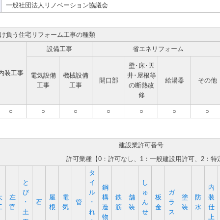
一般社団法人リノベーション協議会
け負う住宅リフォーム工事の種類
設備工事
省エネリフォーム
壁･床･天
内装工事
電気設備
機械設備
井･屋根等
開口部
給湯器
その他
工事
工事
の断熱改
修
○
○
○
○
○
○
○
建設業許可番号
許可業種【0：許可なし、1：一般建設用許可、2：特
タ
と
イ
し
鋼
内
び
ル
ゅ
ガ
大
左
屋
電
構
鉄
舗
板
塗
防
装
･
石
管
･
ん
ラ
工
官
根
気
造
筋
装
金
装
水
仕
土
れ
せ
ス
物
上