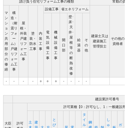
請け負う住宅リフォーム工事の種類
常勤の資
設備工事
省エネリフォーム
マ
構
壁･
ン
造・
床･
シ
（耐
屋
天
ョ
震リ
根・
電
機
井･
ン
フォ
外装
塗
内
建築士又は
気
械
屋
共
ー
戸建
装・
装
その他の
開
給
そ
建築施工
設
設
根
用
ム）
リフ
防水
工
資格者
口
湯
の
管理技士
備
備
等
部
戸建
ォー
工事
事
部
器
他
工
工
の
分
リフ
ム工
事
事
断
の
ォー
事
熱
修
ム工
改
繕
事
修
-
-
-
-
○
○
○
-
-
-
-
建設業許可番号
許可業種【0：許可なし、1：一般建設用
タ
と
イ
し
土
建
鋼
大臣
許可
び
ル
ゅ
ガ
木
築
大
左
屋
電
構
鉄
舗
板