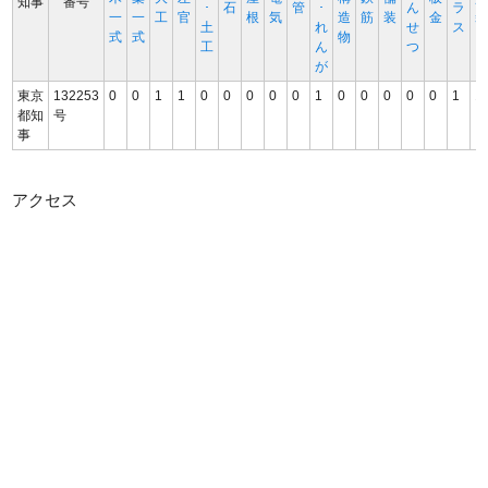
知事
番号
･
石
管
･
ん
ラ
一
一
工
官
根
気
造
筋
装
金
土
れ
せ
ス
式
式
物
工
ん
つ
が
東京
132253
0
0
1
1
0
0
0
0
0
1
0
0
0
0
0
1
1
都知
号
事
アクセス