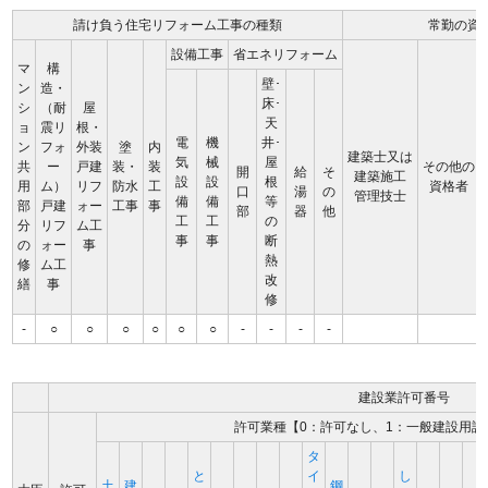
請け負う住宅リフォーム工事の種類
常勤の資
設備工事
省エネリフォーム
マ
構
壁･
ン
造・
床･
シ
（耐
屋
天
ョ
震リ
根・
電
機
井･
ン
フォ
外装
塗
内
建築士又は
気
械
屋
共
ー
戸建
装・
装
その他の
開
給
そ
建築施工
設
設
根
用
ム）
リフ
防水
工
資格者
口
湯
の
管理技士
備
備
等
部
戸建
ォー
工事
事
部
器
他
工
工
の
分
リフ
ム工
事
事
断
の
ォー
事
熱
修
ム工
改
繕
事
修
-
○
○
○
○
○
○
-
-
-
-
建設業許可番号
許可業種【0：許可なし、1：一般建設用許
タ
と
イ
し
土
建
鋼