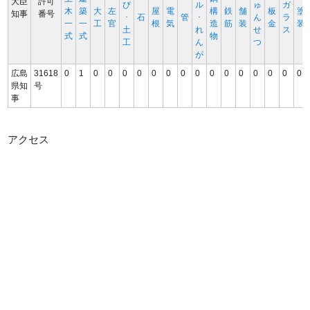
大臣
許可
び
ル
ゅ
ガ
木
築
大
左
屋
電
構
鉄
舗
板
塗
知事
番号
･
石
管
･
ん
ラ
一
一
工
官
根
気
造
筋
装
金
装
土
れ
せ
ス
式
式
物
工
ん
つ
が
広島
31618
0
1
0
0
0
0
0
0
0
0
0
0
0
0
0
0
0
県知
号
事
アクセス