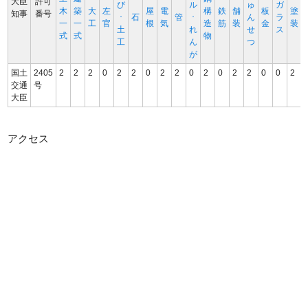
大臣
許可
び
ル
ゅ
ガ
木
築
大
左
屋
電
構
鉄
舗
板
塗
知事
番号
･
石
管
･
ん
ラ
一
一
工
官
根
気
造
筋
装
金
装
土
れ
せ
ス
式
式
物
工
ん
つ
が
国土
2405
2
2
2
0
2
2
0
2
2
0
2
0
2
2
0
0
2
交通
号
大臣
アクセス