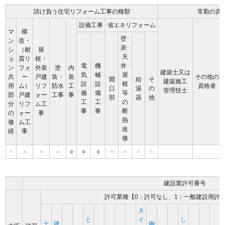
請け負う住宅リフォーム工事の種類
常勤の資
設備工事
省エネリフォーム
マ
構
壁･
ン
造・
床･
シ
（耐
屋
天
ョ
震リ
根・
電
機
井･
ン
フォ
外装
塗
内
建築士又は
気
械
屋
共
ー
戸建
装・
装
その他の
開
給
そ
建築施工
設
設
根
用
ム）
リフ
防水
工
資格者
口
湯
の
管理技士
備
備
等
部
戸建
ォー
工事
事
部
器
他
工
工
の
分
リフ
ム工
事
事
断
の
ォー
事
熱
修
ム工
改
繕
事
修
-
-
-
-
○
○
○
-
-
-
-
建設業許可番号
許可業種【0：許可なし、1：一般建設用許
タ
と
イ
し
土
建
鋼