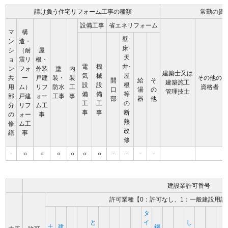
請け負う住宅リフォーム工事の種類
常勤の資
設備工事
省エネリフォーム
マ
構
壁･
ン
造・
床･
シ
（耐
屋
天
ョ
震リ
根・
電
機
井･
ン
フォ
外装
塗
内
建築士又は
気
械
屋
共
ー
戸建
装・
装
その他の
開
給
そ
建築施工
設
設
根
用
ム）
リフ
防水
工
資格者
口
湯
の
管理技士
備
備
等
部
戸建
ォー
工事
事
部
器
他
工
工
の
分
リフ
ム工
事
事
断
の
ォー
事
熱
修
ム工
改
繕
事
修
-
○
○
○
○
○
○
-
-
-
-
建設業許可番号
許可業種【0：許可なし、1：一般建設用許
タ
と
イ
し
土
建
鋼