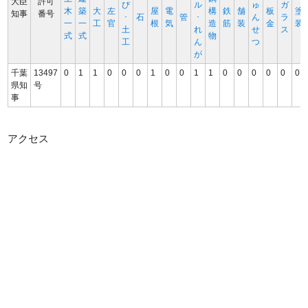
大臣
許可
び
ル
ゅ
ガ
木
築
大
左
屋
電
構
鉄
舗
板
塗
知事
番号
･
石
管
･
ん
ラ
一
一
工
官
根
気
造
筋
装
金
装
土
れ
せ
ス
式
式
物
工
ん
つ
が
千葉
13497
0
1
1
0
0
0
1
0
0
1
1
0
0
0
0
0
0
県知
号
事
アクセス