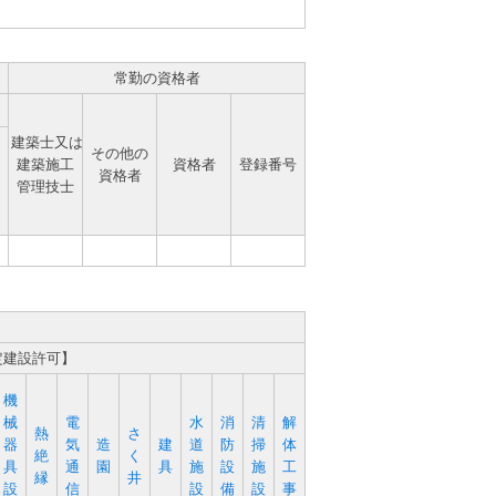
常勤の資格者
建築士又は
その他の
建築施工
資格者
登録番号
資格者
管理技士
定建設許可】
機
械
電
水
消
清
解
熱
さ
器
気
造
建
道
防
掃
体
絶
く
具
通
園
具
施
設
施
工
縁
井
設
信
設
備
設
事