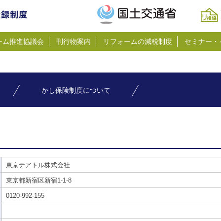
ーム推進協議会
刊行物案内
リフォームの減税制度
セミナー・
かし保険制度について
東京テアトル株式会社
東京都新宿区新宿1-1-8
0120-992-155