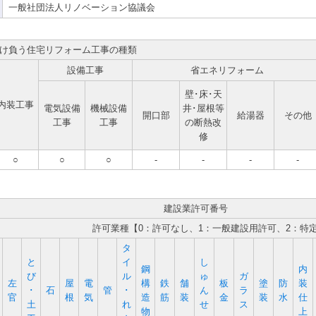
一般社団法人リノベーション協議会
け負う住宅リフォーム工事の種類
設備工事
省エネリフォーム
壁･床･天
内装工事
電気設備
機械設備
井･屋根等
開口部
給湯器
その他
工事
工事
の断熱改
修
○
○
○
-
-
-
-
建設業許可番号
許可業種【0：許可なし、1：一般建設用許可、2：特
タ
と
イ
し
鋼
内
び
ル
ゅ
ガ
左
屋
電
構
鉄
舗
板
塗
防
装
･
石
管
･
ん
ラ
官
根
気
造
筋
装
金
装
水
仕
土
れ
せ
ス
物
上