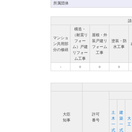
所属団体
請
構造・
（耐震リ
屋根・外
マンショ
フォー
装戸建リ
塗装・防
ン共用部
ム）戸建
フォーム
水工事
分の修繕
リフォー
工事
ム工事
-
○
○
○
土
建
大臣
許可
木
築
大
知事
番号
一
一
工
式
式