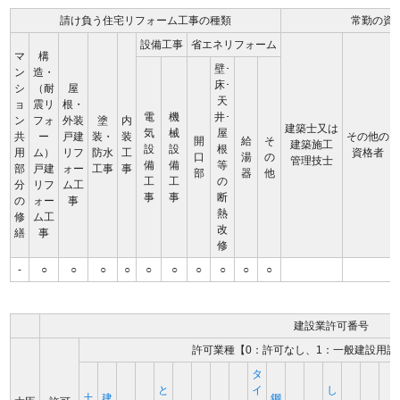
請け負う住宅リフォーム工事の種類
常勤の資
設備工事
省エネリフォーム
マ
構
壁･
ン
造・
床･
シ
（耐
屋
天
ョ
震リ
根・
電
機
井･
ン
フォ
外装
塗
内
建築士又は
気
械
屋
共
ー
戸建
装・
装
その他の
開
給
そ
建築施工
設
設
根
用
ム）
リフ
防水
工
資格者
口
湯
の
管理技士
備
備
等
部
戸建
ォー
工事
事
部
器
他
工
工
の
分
リフ
ム工
事
事
断
の
ォー
事
熱
修
ム工
改
繕
事
修
-
○
○
○
○
○
○
○
○
○
○
建設業許可番号
許可業種【0：許可なし、1：一般建設用許
タ
と
イ
し
土
建
鋼