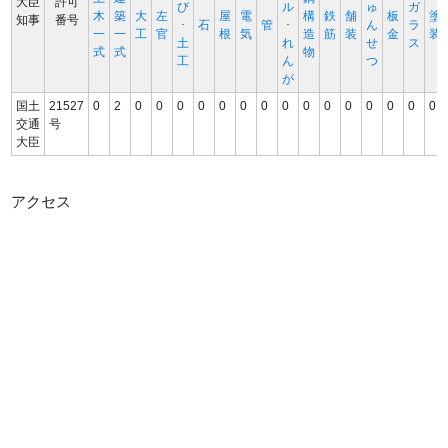
大臣
許可
び
ル
ゅ
ガ
木
築
大
左
屋
電
構
鉄
舗
板
塗
知事
番号
･
石
管
･
ん
ラ
一
一
工
官
根
気
造
筋
装
金
装
土
れ
せ
ス
式
式
物
工
ん
つ
が
国土
21527
0
2
0
0
0
0
0
0
0
0
0
0
0
0
0
0
0
交通
号
大臣
アクセス