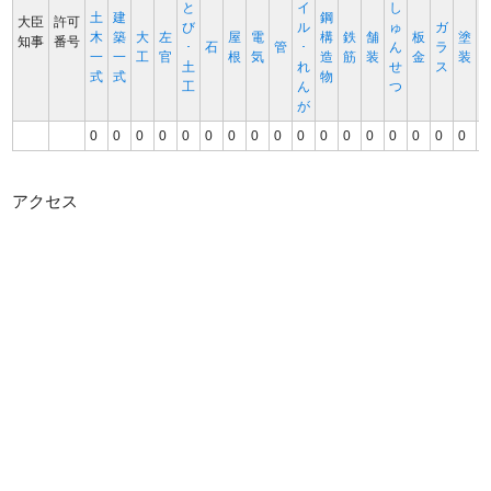
と
イ
し
土
建
鋼
大臣
許可
び
ル
ゅ
ガ
木
築
大
左
屋
電
構
鉄
舗
板
塗
知事
番号
･
石
管
･
ん
ラ
一
一
工
官
根
気
造
筋
装
金
装
土
れ
せ
ス
式
式
物
工
ん
つ
が
0
0
0
0
0
0
0
0
0
0
0
0
0
0
0
0
0
0
アクセス