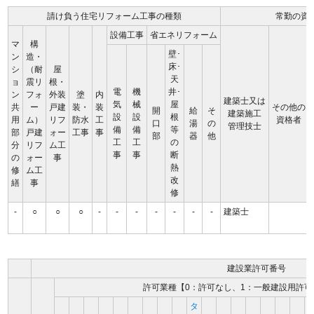
請け負う住宅リフォーム工事の種類
常勤の資
設備工事
省エネリフォーム
マ
構
壁･
ン
造・
床･
シ
（耐
屋
天
ョ
震リ
根・
電
機
井･
ン
フォ
外装
塗
内
建築士又は
気
械
屋
共
ー
戸建
装・
装
その他の
開
給
そ
建築施工
設
設
根
用
ム）
リフ
防水
工
資格者
口
湯
の
管理技士
備
備
等
部
戸建
ォー
工事
事
部
器
他
工
工
の
分
リフ
ム工
事
事
断
の
ォー
事
熱
修
ム工
改
繕
事
修
-
○
○
○
-
-
-
-
-
-
-
建築士
建設業許可番号
許可業種【0：許可なし、1：一般建設用許可
タ