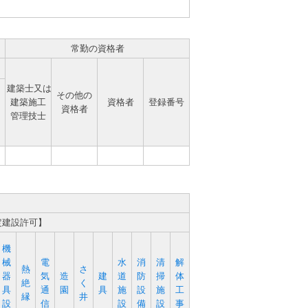
常勤の資格者
建築士又は
その他の
建築施工
資格者
登録番号
資格者
管理技士
定建設許可】
機
械
電
水
消
清
解
熱
さ
器
気
造
建
道
防
掃
体
絶
く
具
通
園
具
施
設
施
工
縁
井
設
信
設
備
設
事