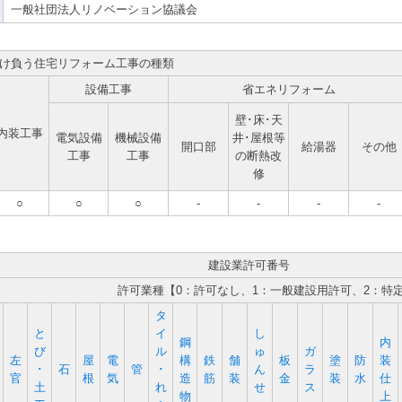
一般社団法人リノベーション協議会
け負う住宅リフォーム工事の種類
設備工事
省エネリフォーム
壁･床･天
内装工事
電気設備
機械設備
井･屋根等
開口部
給湯器
その他
工事
工事
の断熱改
修
○
○
○
-
-
-
-
建設業許可番号
許可業種【0：許可なし、1：一般建設用許可、2：特
タ
と
イ
し
鋼
内
び
ル
ゅ
ガ
左
屋
電
構
鉄
舗
板
塗
防
装
･
石
管
･
ん
ラ
官
根
気
造
筋
装
金
装
水
仕
土
れ
せ
ス
物
上