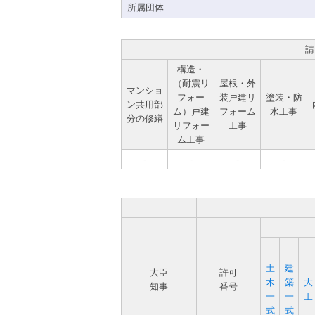
所属団体
請
構造・
（耐震リ
屋根・外
マンショ
フォー
装戸建リ
塗装・防
ン共用部
ム）戸建
フォーム
水工事
分の修繕
リフォー
工事
ム工事
-
-
-
-
土
建
大臣
許可
木
築
大
知事
番号
一
一
工
式
式