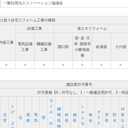
一般社団法人リノベーション協議会
け負う住宅リフォーム工事の種類
設備工事
省エネリフォーム
壁･床･天
内装工事
電気設備
機械設備
井･屋根等
開口部
給湯器
その他
工事
工事
の断熱改
修
○
○
○
○
○
○
○
建設業許可番号
許可業種【0：許可なし、1：一般建設用許可、2：特
タ
と
イ
し
鋼
内
び
ル
ゅ
ガ
左
屋
電
構
鉄
舗
板
塗
防
装
･
石
管
･
ん
ラ
官
根
気
造
筋
装
金
装
水
仕
土
れ
せ
ス
物
上