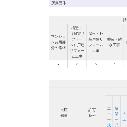
所属団体
請
構造・
（耐震リ
屋根・外
マンショ
フォー
装戸建リ
塗装・防
ン共用部
ム）戸建
フォーム
水工事
分の修繕
リフォー
工事
ム工事
-
○
○
○
土
建
大臣
許可
木
築
大
知事
番号
一
一
工
式
式