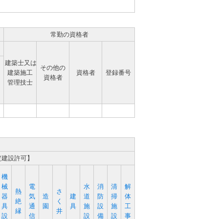
常勤の資格者
建築士又は
その他の
建築施工
資格者
登録番号
資格者
管理技士
定建設許可】
機
械
電
水
消
清
解
熱
さ
器
気
造
建
道
防
掃
体
絶
く
具
通
園
具
施
設
施
工
縁
井
設
信
設
備
設
事