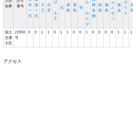
大臣
許可
び
ル
ゅ
ガ
木
築
大
左
屋
電
構
鉄
舗
板
塗
知事
番号
･
石
管
･
ん
ラ
一
一
工
官
根
気
造
筋
装
金
装
土
れ
せ
ス
式
式
物
工
ん
つ
が
国土
22950
0
0
1
1
0
1
1
0
0
1
0
0
0
0
1
1
1
交通
号
大臣
アクセス