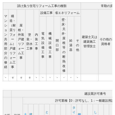
請け負う住宅リフォーム工事の種類
常勤の資
設備工事
省エネリフォーム
マ
構
壁･
ン
造・
床･
シ
（耐
屋
天
ョ
震リ
根・
電
機
井･
ン
フォ
外装
塗
内
建築士又は
気
械
屋
共
ー
戸建
装・
装
その他の
開
給
そ
建築施工
設
設
根
用
ム）
リフ
防水
工
資格者
口
湯
の
管理技士
備
備
等
部
戸建
ォー
工事
事
部
器
他
工
工
の
分
リフ
ム工
事
事
断
の
ォー
事
熱
修
ム工
改
繕
事
修
-
○
○
○
-
-
-
-
-
-
-
建設業許可番号
許可業種【0：許可なし、1：一般建設用許
タ
と
イ
し
土
建
鋼