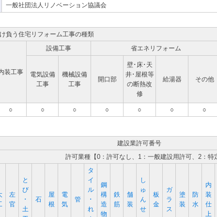
一般社団法人リノベーション協議会
け負う住宅リフォーム工事の種類
設備工事
省エネリフォーム
壁･床･天
内装工事
電気設備
機械設備
井･屋根等
開口部
給湯器
その他
工事
工事
の断熱改
修
○
○
○
○
○
○
○
建設業許可番号
許可業種【0：許可なし、1：一般建設用許可、2：特
タ
と
イ
し
鋼
内
び
ル
ゅ
ガ
大
左
屋
電
構
鉄
舗
板
塗
防
装
･
石
管
･
ん
ラ
工
官
根
気
造
筋
装
金
装
水
仕
土
れ
せ
ス
物
上