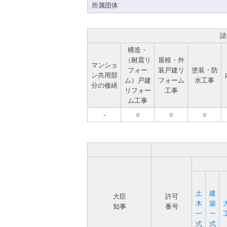
所属団体
請
構造・
（耐震リ
屋根・外
マンショ
フォー
装戸建リ
塗装・防
ン共用部
ム）戸建
フォーム
水工事
分の修繕
リフォー
工事
ム工事
-
○
○
○
土
建
大臣
許可
木
築
知事
番号
一
一
式
式