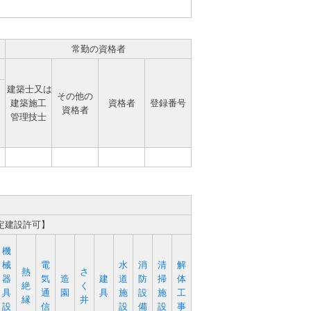
常勤の資格者
建築士又は
その他の
建築施工
資格者
登録番号
資格者
管理技士
定建設許可】
機
械
電
水
消
清
解
熱
さ
器
気
造
建
道
防
掃
体
絶
く
具
通
園
具
施
設
施
工
縁
井
設
信
設
備
設
事