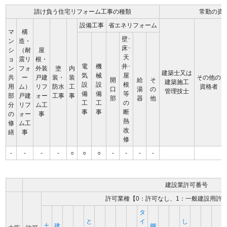
請け負う住宅リフォーム工事の種類
常勤の資
設備工事
省エネリフォーム
マ
構
壁･
ン
造・
床･
シ
（耐
屋
天
ョ
震リ
根・
電
機
井･
ン
フォ
外装
塗
内
建築士又は
気
械
屋
共
ー
戸建
装・
装
その他の
開
給
そ
建築施工
設
設
根
用
ム）
リフ
防水
工
資格者
口
湯
の
管理技士
備
備
等
部
戸建
ォー
工事
事
部
器
他
工
工
の
分
リフ
ム工
事
事
断
の
ォー
事
熱
修
ム工
改
繕
事
修
-
-
-
-
○
○
○
-
-
-
-
建設業許可番号
許可業種【0：許可なし、1：一般建設用許
タ
と
イ
し
土
建
鋼