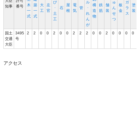
大臣
許可
び
ル
ゅ
ガ
木
築
大
左
屋
電
構
鉄
舗
板
塗
知事
番号
･
石
管
･
ん
ラ
一
一
工
官
根
気
造
筋
装
金
装
土
れ
せ
ス
式
式
物
工
ん
つ
が
国土
3495
2
2
0
0
2
0
0
2
2
2
0
0
2
0
0
0
0
交通
号
大臣
アクセス