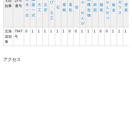
大臣
許可
び
ル
ゅ
ガ
木
築
大
左
屋
電
構
鉄
舗
板
塗
知事
番号
･
石
管
･
ん
ラ
一
一
工
官
根
気
造
筋
装
金
装
土
れ
せ
ス
式
式
物
工
ん
つ
が
北海
7947
0
1
1
1
1
1
1
0
0
1
1
1
0
0
1
1
1
道知
号
事
アクセス