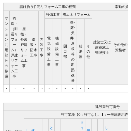
請け負う住宅リフォーム工事の種類
常勤の資
設備工事
省エネリフォーム
マ
構
壁･
ン
造・
床･
シ
（耐
屋
天
ョ
震リ
根・
電
機
井･
ン
フォ
外装
塗
内
建築士又は
気
械
屋
共
ー
戸建
装・
装
その他の
開
給
そ
建築施工
設
設
根
用
ム）
リフ
防水
工
資格者
口
湯
の
管理技士
備
備
等
部
戸建
ォー
工事
事
部
器
他
工
工
の
分
リフ
ム工
事
事
断
の
ォー
事
熱
修
ム工
改
繕
事
修
-
○
○
○
○
○
○
-
-
-
-
建設業許可番号
許可業種【0：許可なし、1：一般建設用許
タ
と
イ
し
土
建
鋼