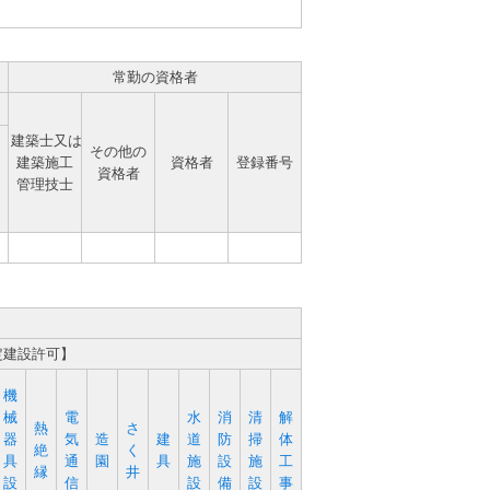
常勤の資格者
建築士又は
その他の
建築施工
資格者
登録番号
資格者
管理技士
定建設許可】
機
械
電
水
消
清
解
熱
さ
器
気
造
建
道
防
掃
体
絶
く
具
通
園
具
施
設
施
工
縁
井
設
信
設
備
設
事