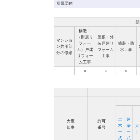
所属団体
請
構造・
（耐震リ
屋根・外
マンショ
フォー
装戸建リ
塗装・防
ン共用部
ム）戸建
フォーム
水工事
分の修繕
リフォー
工事
ム工事
-
○
○
○
土
建
大臣
許可
木
築
大
知事
番号
一
一
工
式
式