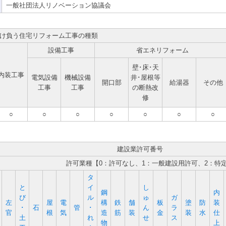
一般社団法人リノベーション協議会
け負う住宅リフォーム工事の種類
設備工事
省エネリフォーム
壁･床･天
内装工事
電気設備
機械設備
井･屋根等
開口部
給湯器
その他
工事
工事
の断熱改
修
○
○
○
○
○
○
○
建設業許可番号
許可業種【0：許可なし、1：一般建設用許可、2：特
タ
と
イ
し
鋼
内
び
ル
ゅ
ガ
左
屋
電
構
鉄
舗
板
塗
防
装
･
石
管
･
ん
ラ
官
根
気
造
筋
装
金
装
水
仕
土
れ
せ
ス
物
上