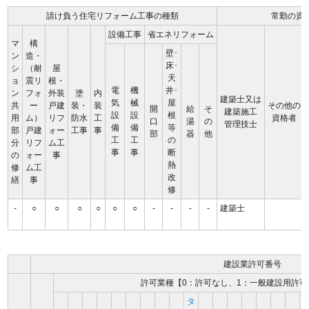
請け負う住宅リフォーム工事の種類
常勤の資
設備工事
省エネリフォーム
マ
構
壁･
ン
造・
床･
シ
（耐
屋
天
ョ
震リ
根・
電
機
井･
ン
フォ
外装
塗
内
建築士又は
気
械
屋
共
ー
戸建
装・
装
その他の
開
給
そ
建築施工
設
設
根
用
ム）
リフ
防水
工
資格者
口
湯
の
管理技士
備
備
等
部
戸建
ォー
工事
事
部
器
他
工
工
の
分
リフ
ム工
事
事
断
の
ォー
事
熱
修
ム工
改
繕
事
修
-
○
○
○
○
○
○
-
-
-
-
建築士
建設業許可番号
許可業種【0：許可なし、1：一般建設用許可
タ