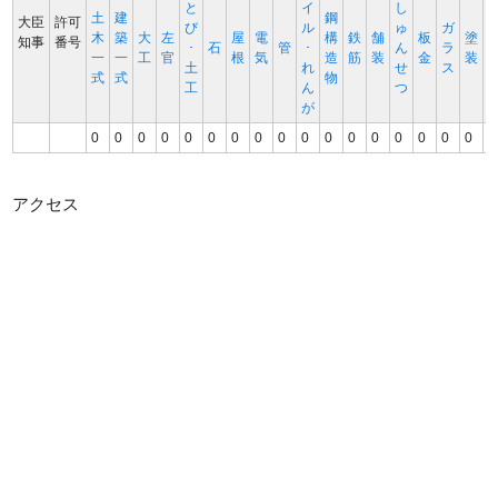
と
イ
し
土
建
鋼
大臣
許可
び
ル
ゅ
ガ
木
築
大
左
屋
電
構
鉄
舗
板
塗
知事
番号
･
石
管
･
ん
ラ
一
一
工
官
根
気
造
筋
装
金
装
土
れ
せ
ス
式
式
物
工
ん
つ
が
0
0
0
0
0
0
0
0
0
0
0
0
0
0
0
0
0
0
アクセス