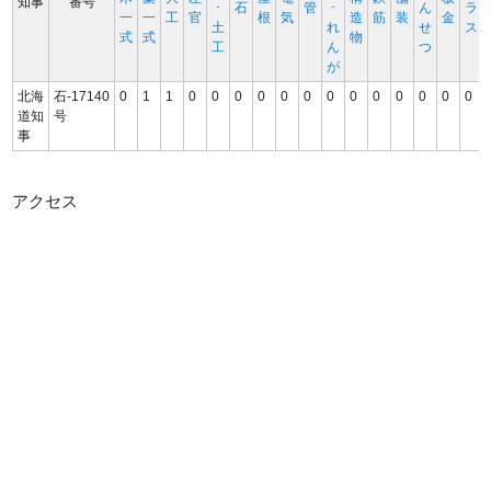
知事
番号
･
石
管
･
ん
ラ
一
一
工
官
根
気
造
筋
装
金
土
れ
せ
ス
式
式
物
工
ん
つ
が
北海
石-17140
0
1
1
0
0
0
0
0
0
0
0
0
0
0
0
0
道知
号
事
アクセス