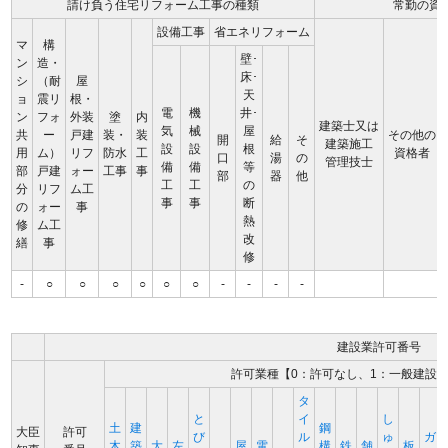
請け負う住宅リフォーム工事の種類
常勤の資
設備工事
省エネリフォーム
マ
構
壁･
ン
造・
床･
シ
（耐
屋
天
ョ
震リ
根・
電
機
井･
ン
フォ
外装
塗
内
建築士又は
気
械
屋
共
ー
戸建
装・
装
その他の
開
給
そ
建築施工
設
設
根
用
ム）
リフ
防水
工
資格者
口
湯
の
管理技士
備
備
等
部
戸建
ォー
工事
事
部
器
他
工
工
の
分
リフ
ム工
事
事
断
の
ォー
事
熱
修
ム工
改
繕
事
修
-
○
○
○
○
○
○
-
-
-
-
建設業許可番号
許可業種【0：許可なし、1：一般建設
タ
と
イ
し
土
建
鋼
大臣
許可
び
ル
ゅ
ガ
木
築
大
左
屋
電
構
鉄
舗
板