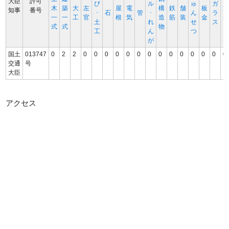
大臣
許可
び
ル
ゅ
ガ
木
築
大
左
屋
電
構
鉄
舗
板
知事
番号
･
石
管
･
ん
ラ
一
一
工
官
根
気
造
筋
装
金
土
れ
せ
ス
式
式
物
工
ん
つ
が
国土
013747
0
2
2
0
0
0
0
0
0
0
0
0
0
0
0
0
0
交通
号
大臣
アクセス