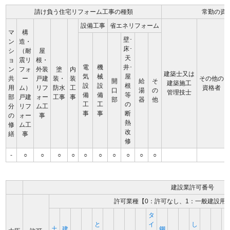
請け負う住宅リフォーム工事の種類
常勤の資
設備工事
省エネリフォーム
マ
構
壁･
ン
造・
床･
シ
（耐
屋
天
ョ
震リ
根・
電
機
井･
ン
フォ
外装
塗
内
建築士又は
気
械
屋
共
ー
戸建
装・
装
その他の
開
給
そ
建築施工
設
設
根
用
ム）
リフ
防水
工
資格者
口
湯
の
管理技士
備
備
等
部
戸建
ォー
工事
事
部
器
他
工
工
の
分
リフ
ム工
事
事
断
の
ォー
事
熱
修
ム工
改
繕
事
修
-
○
○
○
○
○
○
○
○
○
○
建設業許可番号
許可業種【0：許可なし、1：一般建設用
タ
と
イ
し
土
建
鋼