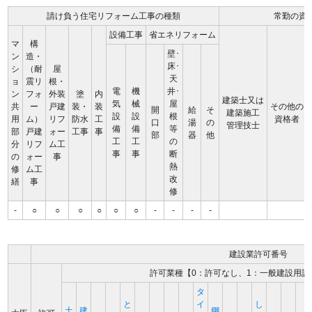
請け負う住宅リフォーム工事の種類
常勤の資
設備工事
省エネリフォーム
マ
構
壁･
ン
造・
床･
シ
（耐
屋
天
ョ
震リ
根・
電
機
井･
ン
フォ
外装
塗
内
建築士又は
気
械
屋
共
ー
戸建
装・
装
その他の
開
給
そ
建築施工
設
設
根
用
ム）
リフ
防水
工
資格者
口
湯
の
管理技士
備
備
等
部
戸建
ォー
工事
事
部
器
他
工
工
の
分
リフ
ム工
事
事
断
の
ォー
事
熱
修
ム工
改
繕
事
修
-
○
○
○
○
○
○
-
-
-
-
建設業許可番号
許可業種【0：許可なし、1：一般建設用許
タ
と
イ
し
土
建
鋼