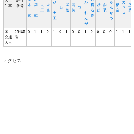
大臣
許可
び
ル
ゅ
ガ
木
築
大
左
屋
電
構
鉄
舗
板
塗
知事
番号
･
石
管
･
ん
ラ
一
一
工
官
根
気
造
筋
装
金
装
土
れ
せ
ス
式
式
物
工
ん
つ
が
国土
25485
0
1
1
0
1
0
1
0
0
1
0
0
0
0
1
1
1
交通
号
大臣
アクセス