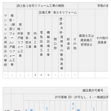
請け負う住宅リフォーム工事の種類
常勤の資
設備工事
省エネリフォーム
マ
構
壁･
ン
造・
床･
シ
（耐
屋
天
ョ
震リ
根・
電
機
井･
ン
フォ
外装
塗
内
建築士又は
気
械
屋
共
ー
戸建
装・
装
その他の
開
給
そ
建築施工
設
設
根
用
ム）
リフ
防水
工
資格者
口
湯
の
管理技士
備
備
等
部
戸建
ォー
工事
事
部
器
他
工
工
の
分
リフ
ム工
事
事
断
の
ォー
事
熱
修
ム工
改
繕
事
修
-
-
-
-
○
○
○
-
-
-
-
建設業許可番号
許可業種【0：許可なし、1：一般建設用
タ
と
イ
し
土
建
鋼