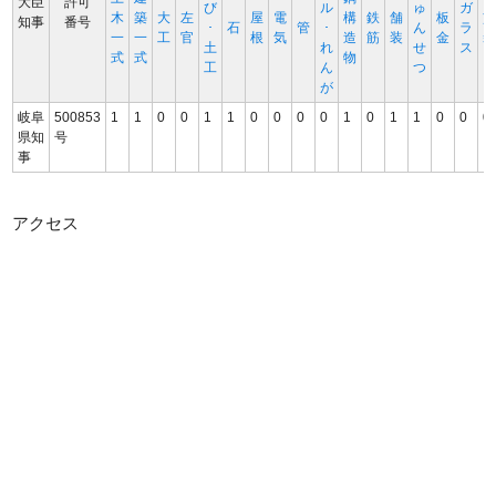
大臣
許可
び
ル
ゅ
ガ
木
築
大
左
屋
電
構
鉄
舗
板
知事
番号
･
石
管
･
ん
ラ
一
一
工
官
根
気
造
筋
装
金
土
れ
せ
ス
式
式
物
工
ん
つ
が
岐阜
500853
1
1
0
0
1
1
0
0
0
0
1
0
1
1
0
0
0
県知
号
事
アクセス