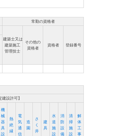
常勤の資格者
建築士又は
その他の
建築施工
資格者
登録番号
資格者
管理技士
定建設許可】
機
械
電
水
消
清
解
熱
さ
器
気
造
建
道
防
掃
体
絶
く
具
通
園
具
施
設
施
工
縁
井
設
信
設
備
設
事