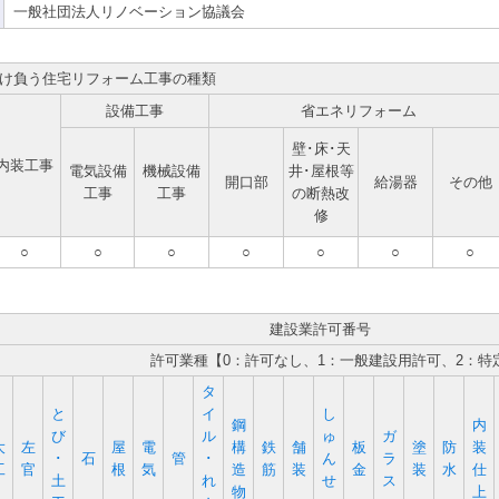
一般社団法人リノベーション協議会
け負う住宅リフォーム工事の種類
設備工事
省エネリフォーム
壁･床･天
内装工事
電気設備
機械設備
井･屋根等
開口部
給湯器
その他
工事
工事
の断熱改
修
○
○
○
○
○
○
○
建設業許可番号
許可業種【0：許可なし、1：一般建設用許可、2：特
タ
と
イ
し
鋼
内
び
ル
ゅ
ガ
大
左
屋
電
構
鉄
舗
板
塗
防
装
･
石
管
･
ん
ラ
工
官
根
気
造
筋
装
金
装
水
仕
土
れ
せ
ス
物
上