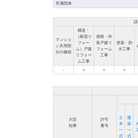
所属団体
請
構造・
（耐震リ
屋根・外
マンショ
フォー
装戸建リ
塗装・防
ン共用部
ム）戸建
フォーム
水工事
分の修繕
リフォー
工事
ム工事
-
○
○
○
土
建
大臣
許可
木
築
知事
番号
一
一
式
式