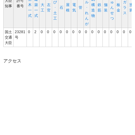
大臣
許可
び
ル
ゅ
ガ
木
築
大
左
屋
電
構
鉄
舗
板
塗
知事
番号
･
石
管
･
ん
ラ
一
一
工
官
根
気
造
筋
装
金
装
土
れ
せ
ス
式
式
物
工
ん
つ
が
国土
23281
0
2
0
0
0
0
0
0
0
0
0
0
0
0
0
0
0
交通
号
大臣
アクセス