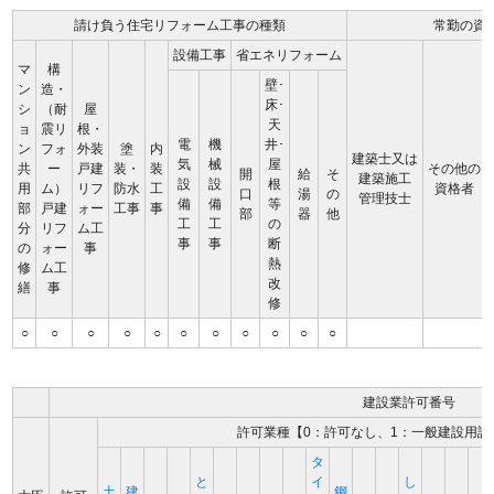
請け負う住宅リフォーム工事の種類
常勤の資
設備工事
省エネリフォーム
マ
構
壁･
ン
造・
床･
シ
（耐
屋
天
ョ
震リ
根・
電
機
井･
ン
フォ
外装
塗
内
建築士又は
気
械
屋
共
ー
戸建
装・
装
その他の
開
給
そ
建築施工
設
設
根
用
ム）
リフ
防水
工
資格者
口
湯
の
管理技士
備
備
等
部
戸建
ォー
工事
事
部
器
他
工
工
の
分
リフ
ム工
事
事
断
の
ォー
事
熱
修
ム工
改
繕
事
修
○
○
○
○
○
○
○
○
○
○
○
建設業許可番号
許可業種【0：許可なし、1：一般建設用許
タ
と
イ
し
土
建
鋼