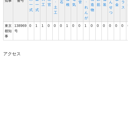
知事
番号
･
石
管
･
ん
ラ
一
一
工
官
根
気
造
筋
装
金
土
れ
せ
ス
式
式
物
工
ん
つ
が
東京
138969
0
1
1
0
0
0
1
0
0
1
0
0
0
0
0
0
0
都知
号
事
アクセス