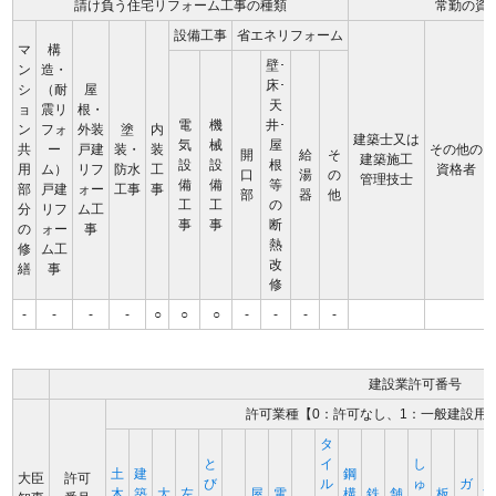
請け負う住宅リフォーム工事の種類
常勤の資
設備工事
省エネリフォーム
マ
構
壁･
ン
造・
床･
シ
（耐
屋
天
ョ
震リ
根・
電
機
井･
ン
フォ
外装
塗
内
建築士又は
気
械
屋
共
ー
戸建
装・
装
その他の
開
給
そ
建築施工
設
設
根
用
ム）
リフ
防水
工
資格者
口
湯
の
管理技士
備
備
等
部
戸建
ォー
工事
事
部
器
他
工
工
の
分
リフ
ム工
事
事
断
の
ォー
事
熱
修
ム工
改
繕
事
修
-
-
-
-
○
○
○
-
-
-
-
建設業許可番号
許可業種【0：許可なし、1：一般建設用
タ
と
イ
し
土
建
鋼
大臣
許可
び
ル
ゅ
ガ
木
築
大
左
屋
電
構
鉄
舗
板