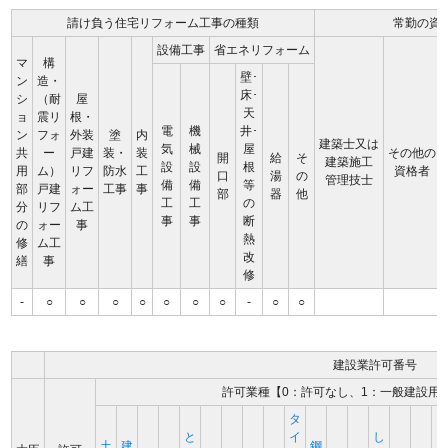
請け負う住宅リフォーム工事の種類
常勤の資
設備工事
省エネリフォーム
マ
構
壁･
ン
造・
床･
シ
（耐
屋
天
ョ
震リ
根・
電
機
井･
ン
フォ
外装
塗
内
建築士又は
気
械
屋
共
ー
戸建
装・
装
その他の
開
給
そ
建築施工
設
設
根
用
ム）
リフ
防水
工
資格者
口
湯
の
管理技士
備
備
等
部
戸建
ォー
工事
事
部
器
他
工
工
の
分
リフ
ム工
事
事
断
の
ォー
事
熱
修
ム工
改
繕
事
修
-
○
○
○
○
○
○
○
-
○
○
建設業許可番号
許可業種【0：許可なし、1：一般建設用
タ
と
イ
し
土
建
鋼