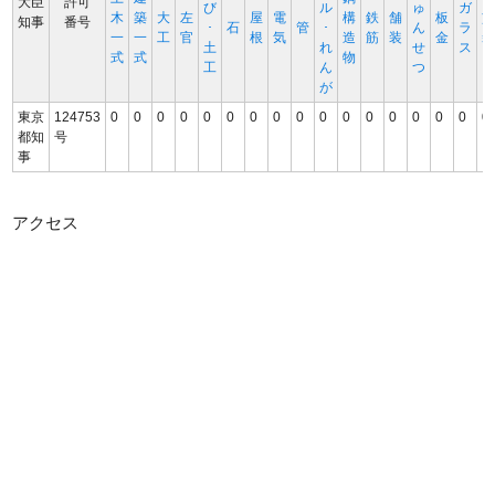
大臣
許可
び
ル
ゅ
ガ
木
築
大
左
屋
電
構
鉄
舗
板
知事
番号
･
石
管
･
ん
ラ
一
一
工
官
根
気
造
筋
装
金
土
れ
せ
ス
式
式
物
工
ん
つ
が
東京
124753
0
0
0
0
0
0
0
0
0
0
0
0
0
0
0
0
0
都知
号
事
アクセス