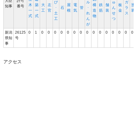
大臣
許可
び
ル
ゅ
ガ
木
築
大
左
屋
電
構
鉄
舗
板
塗
知事
番号
･
石
管
･
ん
ラ
一
一
工
官
根
気
造
筋
装
金
装
土
れ
せ
ス
式
式
物
工
ん
つ
が
新潟
26125
0
1
0
0
0
0
0
0
0
0
0
0
0
0
0
0
0
県知
号
事
アクセス