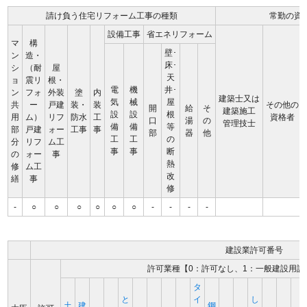
請け負う住宅リフォーム工事の種類
常勤の資
設備工事
省エネリフォーム
マ
構
壁･
ン
造・
床･
シ
（耐
屋
天
ョ
震リ
根・
電
機
井･
ン
フォ
外装
塗
内
建築士又は
気
械
屋
共
ー
戸建
装・
装
その他の
開
給
そ
建築施工
設
設
根
用
ム）
リフ
防水
工
資格者
口
湯
の
管理技士
備
備
等
部
戸建
ォー
工事
事
部
器
他
工
工
の
分
リフ
ム工
事
事
断
の
ォー
事
熱
修
ム工
改
繕
事
修
-
○
○
○
○
○
○
-
-
-
-
建設業許可番号
許可業種【0：許可なし、1：一般建設用許
タ
と
イ
し
土
建
鋼