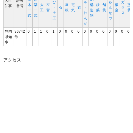
大臣
許可
び
ル
ゅ
ガ
木
築
大
左
屋
電
構
鉄
舗
板
塗
知事
番号
･
石
管
･
ん
ラ
一
一
工
官
根
気
造
筋
装
金
装
土
れ
せ
ス
式
式
物
工
ん
つ
が
静岡
36742
0
1
1
0
1
0
0
0
0
0
0
0
0
0
0
0
0
県知
号
事
アクセス