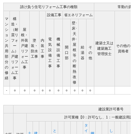
請け負う住宅リフォーム工事の種類
常勤の資
設備工事
省エネリフォーム
マ
構
壁･
ン
造・
床･
シ
（耐
屋
天
ョ
震リ
根・
電
機
井･
ン
フォ
外装
塗
内
建築士又は
気
械
屋
共
ー
戸建
装・
装
その他の
開
給
そ
建築施工
設
設
根
用
ム）
リフ
防水
工
資格者
口
湯
の
管理技士
備
備
等
部
戸建
ォー
工事
事
部
器
他
工
工
の
分
リフ
ム工
事
事
断
の
ォー
事
熱
修
ム工
改
繕
事
修
-
○
○
○
○
○
○
○
○
○
○
建設業許可番号
許可業種【0：許可なし、1：一般建設用許
タ
と
イ
し
土
建
鋼