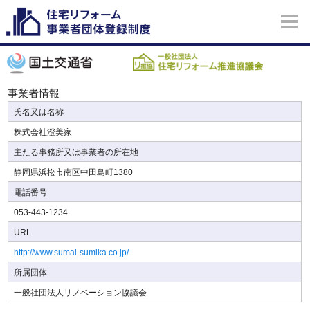
事業者情報
氏名又は名称
株式会社澄美家
主たる事務所又は事業者の所在地
静岡県浜松市南区中田島町1380
電話番号
053-443-1234
URL
http://www.sumai-sumika.co.jp/
所属団体
一般社団法人リノベーション協議会