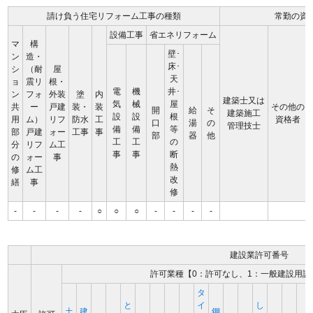
請け負う住宅リフォーム工事の種類
常勤の資
設備工事
省エネリフォーム
マ
構
壁･
ン
造・
床･
シ
（耐
屋
天
ョ
震リ
根・
電
機
井･
ン
フォ
外装
塗
内
建築士又は
気
械
屋
共
ー
戸建
装・
装
その他の
開
給
そ
建築施工
設
設
根
用
ム）
リフ
防水
工
資格者
口
湯
の
管理技士
備
備
等
部
戸建
ォー
工事
事
部
器
他
工
工
の
分
リフ
ム工
事
事
断
の
ォー
事
熱
修
ム工
改
繕
事
修
-
-
-
-
○
○
○
-
-
-
-
建設業許可番号
許可業種【0：許可なし、1：一般建設用許
タ
と
イ
し
土
建
鋼