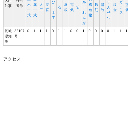
大臣
許可
び
ル
ゅ
ガ
木
築
大
左
屋
電
構
鉄
舗
板
塗
知事
番号
･
石
管
･
ん
ラ
一
一
工
官
根
気
造
筋
装
金
装
土
れ
せ
ス
式
式
物
工
ん
つ
が
茨城
32107
0
1
1
1
0
1
1
0
0
1
0
0
0
0
1
1
1
県知
号
事
アクセス