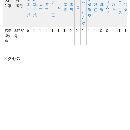
大臣
許可
び
ル
ゅ
ガ
木
築
大
左
屋
電
構
鉄
舗
板
塗
知事
番号
･
石
管
･
ん
ラ
一
一
工
官
根
気
造
筋
装
金
装
土
れ
せ
ス
式
式
物
工
ん
つ
が
広島
35725
0
1
1
1
1
1
1
0
0
1
1
1
0
0
1
1
1
県知
号
事
アクセス