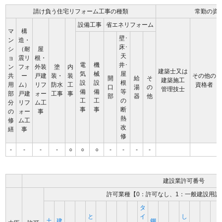
請け負う住宅リフォーム工事の種類
常勤の資
設備工事
省エネリフォーム
マ
構
壁･
ン
造・
床･
シ
（耐
屋
天
ョ
震リ
根・
電
機
井･
ン
フォ
外装
塗
内
建築士又は
気
械
屋
共
ー
戸建
装・
装
その他の
開
給
そ
建築施工
設
設
根
用
ム）
リフ
防水
工
資格者
口
湯
の
管理技士
備
備
等
部
戸建
ォー
工事
事
部
器
他
工
工
の
分
リフ
ム工
事
事
断
の
ォー
事
熱
修
ム工
改
繕
事
修
-
-
-
-
○
○
○
-
-
-
-
建設業許可番号
許可業種【0：許可なし、1：一般建設用許
タ
と
イ
し
土
建
鋼