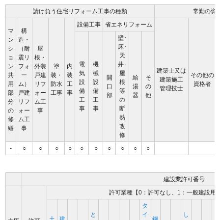
請け負う住宅リフォーム工事の種類
常勤の資
設備工事
省エネリフォーム
マ
構
壁･
ン
造・
床･
シ
（耐
屋
天
ョ
震リ
根・
電
機
井･
ン
フォ
外装
塗
内
建築士又は
気
械
屋
共
ー
戸建
装・
装
その他の
開
給
そ
建築施工
設
設
根
用
ム）
リフ
防水
工
資格者
口
湯
の
管理技士
備
備
等
部
戸建
ォー
工事
事
部
器
他
工
工
の
分
リフ
ム工
事
事
断
の
ォー
事
熱
修
ム工
改
繕
事
修
-
○
○
○
○
○
○
○
○
○
○
建設業許可番号
許可業種【0：許可なし、1：一般建設用
タ
と
イ
し
土
建
鋼