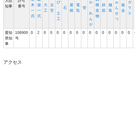
大臣
許可
び
ル
ゅ
ガ
木
築
大
左
屋
電
構
鉄
舗
板
知事
番号
･
石
管
･
ん
ラ
一
一
工
官
根
気
造
筋
装
金
土
れ
せ
ス
式
式
物
工
ん
つ
が
愛知
108900
0
2
0
0
0
0
0
0
0
0
0
0
0
0
0
0
0
県知
号
事
アクセス