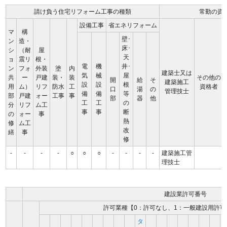
請け負う住宅リフォーム工事の種類
常勤の資
設備工事
省エネリフォーム
マ
構
壁･
ン
造・
床･
シ
（耐
屋
天
ョ
震リ
根・
電
機
井･
ン
フォ
外装
塗
内
建築士又は
気
械
屋
共
ー
戸建
装・
装
その他の
開
給
そ
建築施工
設
設
根
用
ム）
リフ
防水
工
資格者
口
湯
の
管理技士
備
備
等
部
戸建
ォー
工事
事
部
器
他
工
工
の
分
リフ
ム工
事
事
断
の
ォー
事
熱
修
ム工
改
繕
事
修
-
-
-
-
○
○
○
-
-
-
-
建築施工管
理技士
建設業許可番号
許可業種【0：許可なし、1：一般建設用許可
タ