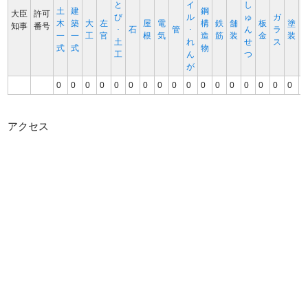
と
イ
し
土
建
鋼
大臣
許可
び
ル
ゅ
ガ
木
築
大
左
屋
電
構
鉄
舗
板
塗
知事
番号
･
石
管
･
ん
ラ
一
一
工
官
根
気
造
筋
装
金
装
土
れ
せ
ス
式
式
物
工
ん
つ
が
0
0
0
0
0
0
0
0
0
0
0
0
0
0
0
0
0
0
アクセス