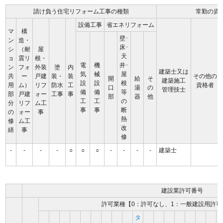
請け負う住宅リフォーム工事の種類
常勤の資
設備工事
省エネリフォーム
マ
構
壁･
ン
造・
床･
シ
（耐
屋
天
ョ
震リ
根・
電
機
井･
ン
フォ
外装
塗
内
建築士又は
気
械
屋
共
ー
戸建
装・
装
その他の
開
給
そ
建築施工
設
設
根
用
ム）
リフ
防水
工
資格者
口
湯
の
管理技士
備
備
等
部
戸建
ォー
工事
事
部
器
他
工
工
の
分
リフ
ム工
事
事
断
の
ォー
事
熱
修
ム工
改
繕
事
修
-
-
-
-
○
○
○
-
-
-
-
建築士
建設業許可番号
許可業種【0：許可なし、1：一般建設用許可
タ