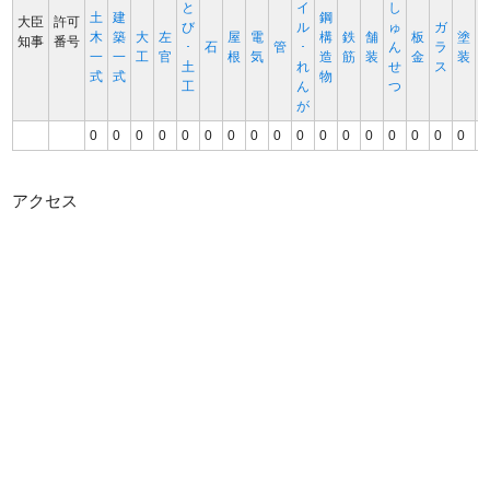
と
イ
し
土
建
鋼
大臣
許可
び
ル
ゅ
ガ
木
築
大
左
屋
電
構
鉄
舗
板
塗
知事
番号
･
石
管
･
ん
ラ
一
一
工
官
根
気
造
筋
装
金
装
土
れ
せ
ス
式
式
物
工
ん
つ
が
0
0
0
0
0
0
0
0
0
0
0
0
0
0
0
0
0
0
アクセス